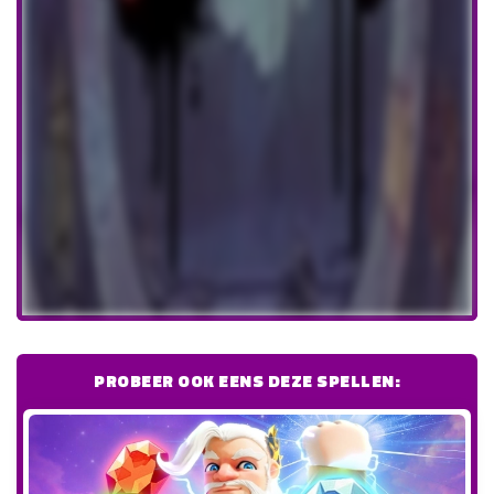
PROBEER OOK EENS DEZE SPELLEN: