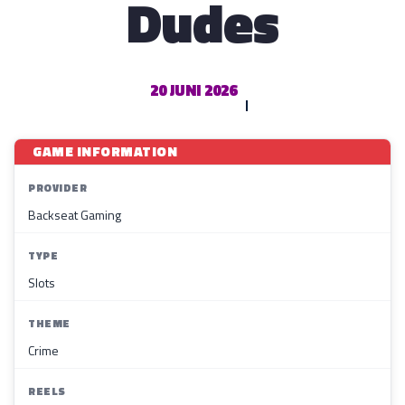
Dudes
20 JUNI 2026
GAME INFORMATION
PROVIDER
Backseat Gaming
TYPE
Slots
THEME
Crime
REELS