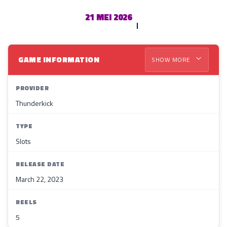
21 MEI 2026
GAME INFORMATION
SHOW MORE
PROVIDER
Thunderkick
TYPE
Slots
RELEASE DATE
March 22, 2023
REELS
5