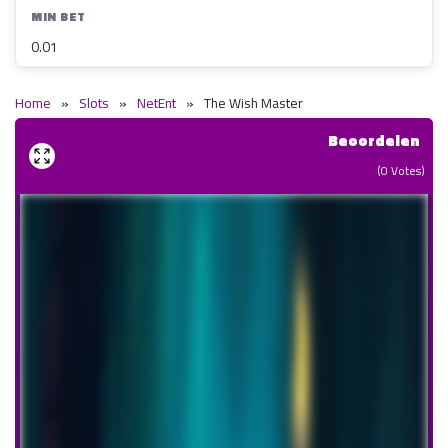
MIN BET
0.01
Home
»
Slots
»
NetEnt
»
The Wish Master
Beoordelen
(
0
Votes)