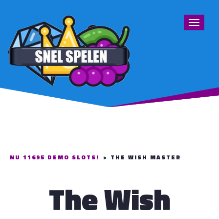
Toggle
navigat
NU 11695 DEMO SLOTS!
>
THE WISH MASTER
The Wish