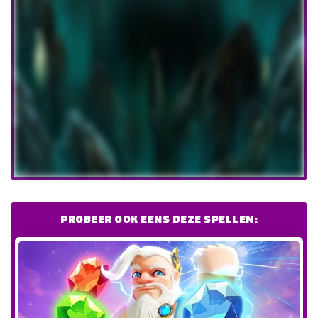
PROBEER OOK EENS DEZE SPELLEN: