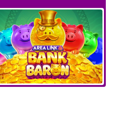
VOLGENDE
er and Dragon Super Arrow