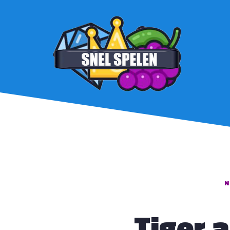
N
Tiger 