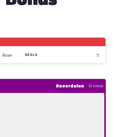
Asian
5
REELS
Beoordelen
(
0
Votes)