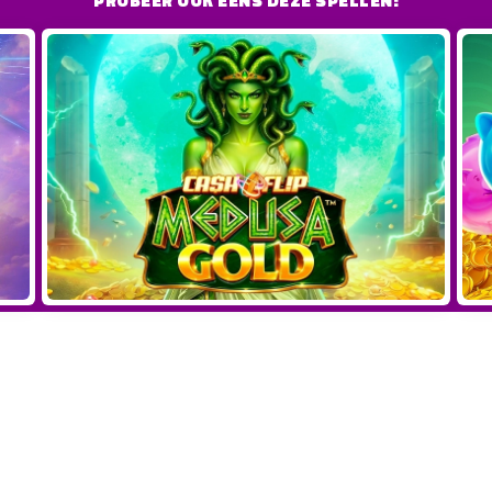
PROBEER OOK EENS DEZE SPELLEN:
Tig