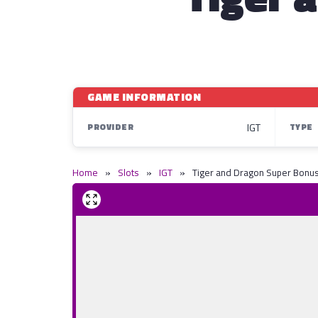
GAME INFORMATION
IGT
PROVIDER
TYPE
Home
»
Slots
»
IGT
»
Tiger and Dragon Super Bonu