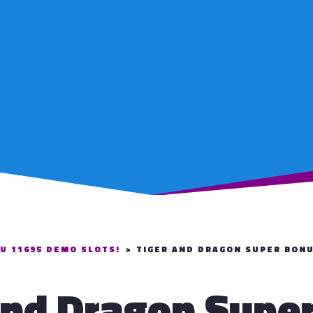
U 11695 DEMO SLOTS!
>
TIGER AND DRAGON SUPER BON
and Dragon Supe