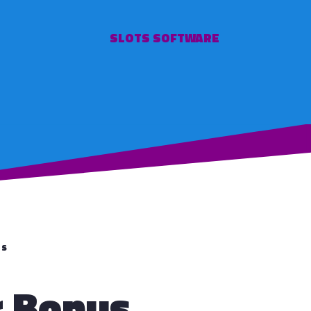
SLOTS SOFTWARE
US
r Bonus