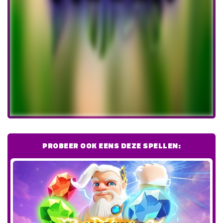
PROBEER OOK EENS DEZE SPELLEN: