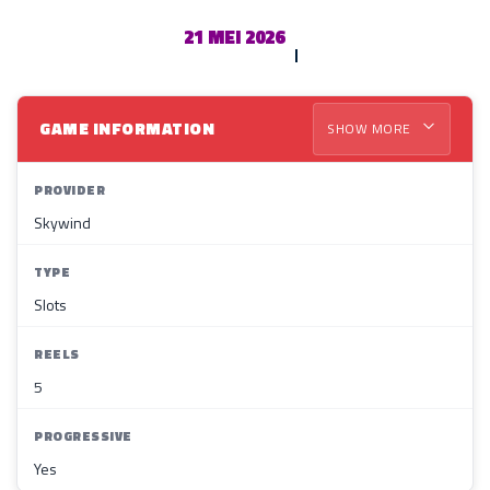
21 MEI 2026
GAME INFORMATION
SHOW MORE
PROVIDER
Skywind
TYPE
Slots
REELS
5
PROGRESSIVE
Yes