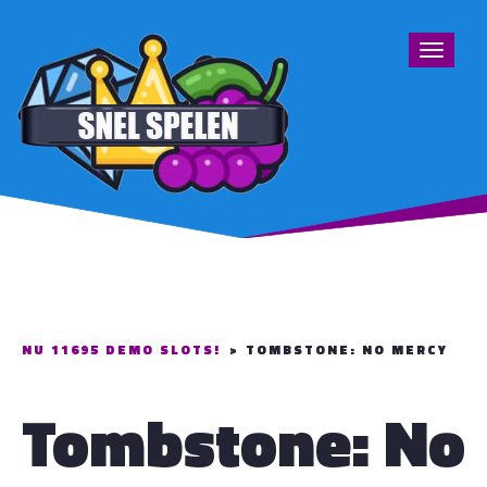
Toggle
navigat
NU 11695 DEMO SLOTS!
>
TOMBSTONE: NO MERCY
Tombstone: No