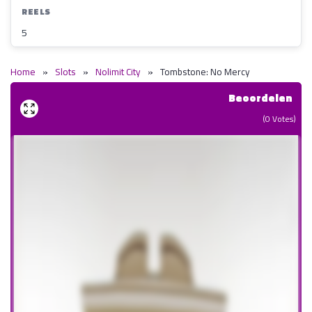
REELS
5
Home
»
Slots
»
Nolimit City
»
Tombstone: No Mercy
Beoordelen
(
0
Votes)