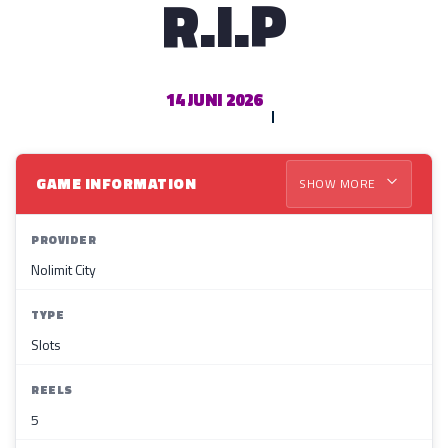
R.I.P
14 JUNI 2026
GAME INFORMATION
SHOW MORE
PROVIDER
Nolimit City
TYPE
Slots
REELS
5