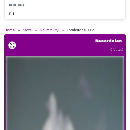
MIN BET
0.1
Home
»
Slots
»
Nolimit City
»
Tombstone R.I.P
Beoordelen
(
0
Votes)