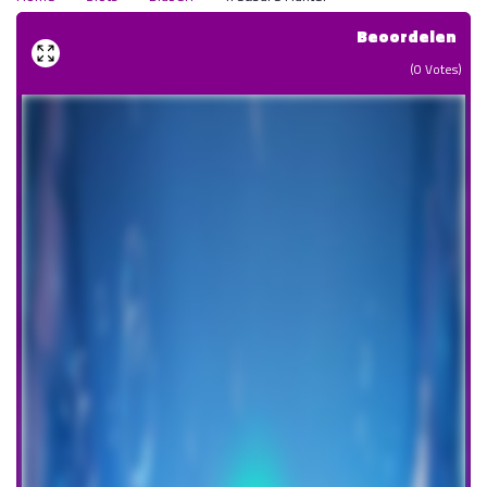
Beoordelen
(
0
Votes)