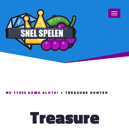
Toggle
navigat
NU 11695 DEMO SLOTS!
>
TREASURE HUNTER
Treasure