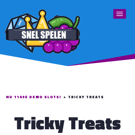
Toggle
navigat
NU 11695 DEMO SLOTS!
>
TRICKY TREATS
Tricky Treats