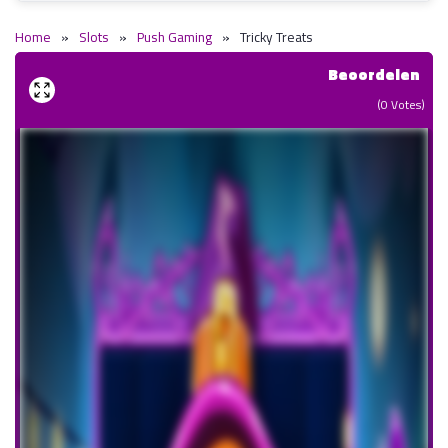
Home
»
Slots
»
Push Gaming
»
Tricky Treats
Beoordelen
(
0
Votes)