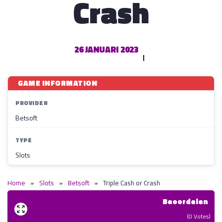
Crash
26 JANUARI 2023
GAME INFORMATION
PROVIDER
Betsoft
TYPE
Slots
Home
»
Slots
»
Betsoft
»
Triple Cash or Crash
Beoordelen
(
0
Votes)