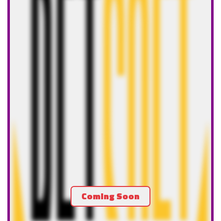
Coming Soon