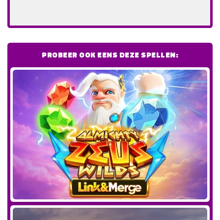
PROBEER OOK EENS DEZE SPELLEN: