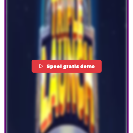
Speel gratis demo