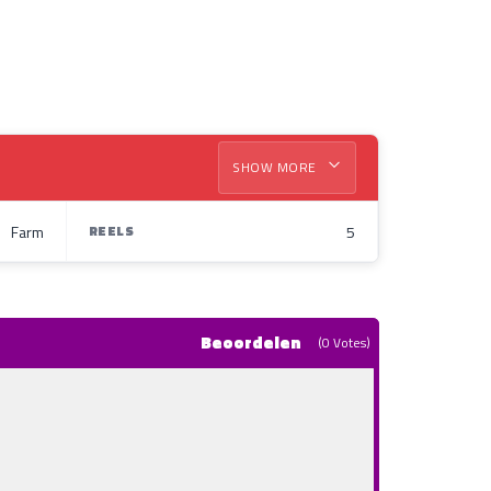
SHOW MORE
Farm
5
REELS
Beoordelen
(
0
Votes)