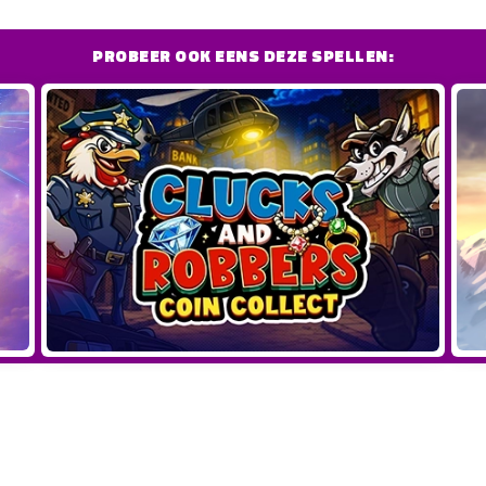
PROBEER OOK EENS DEZE SPELLEN: