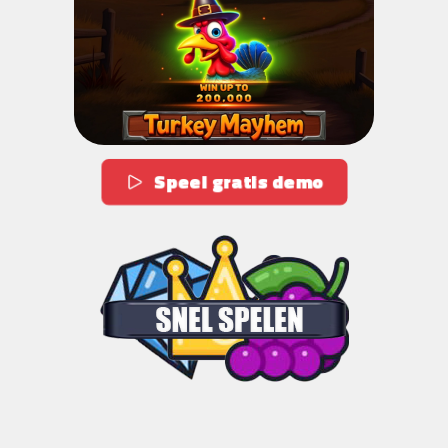
Speel gratis demo