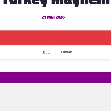
21 MEI 2026
Slots
THEME