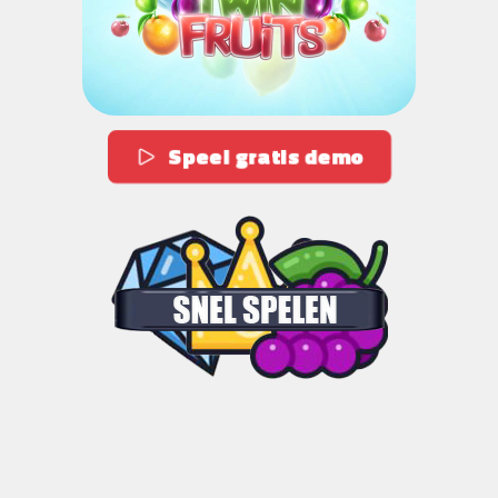
Speel gratis demo