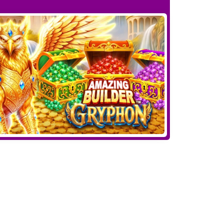
VOLGENDE
Twin Harlequin