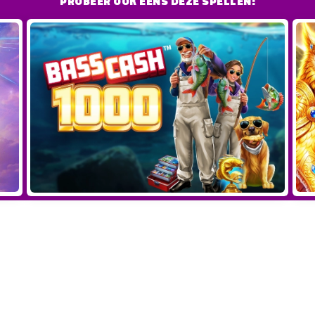
PROBEER OOK EENS DEZE SPELLEN: