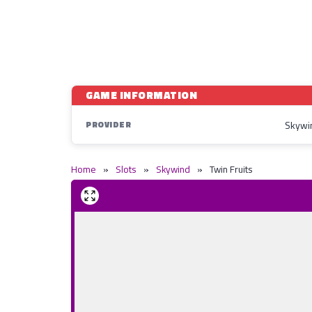
GAME INFORMATION
Skywi
PROVIDER
Home
»
Slots
»
Skywind
»
Twin Fruits