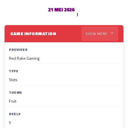
21 MEI 2026
GAME INFORMATION
SHOW MORE
PROVIDER
Red Rake Gaming
TYPE
Slots
THEME
Fruit
REELS
5