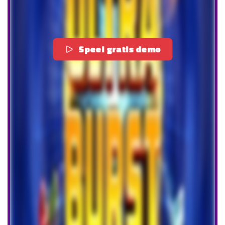
Speel gratis demo