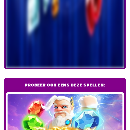
PROBEER OOK EENS DEZE SPELLEN: