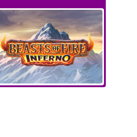
VOLGENDE
Under the Bed