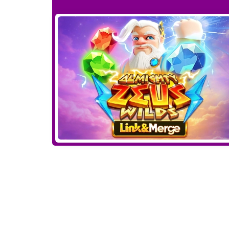
VORIGE
Undead Rich