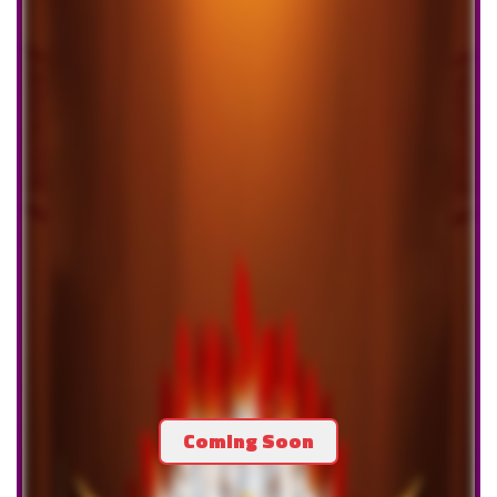
Coming Soon