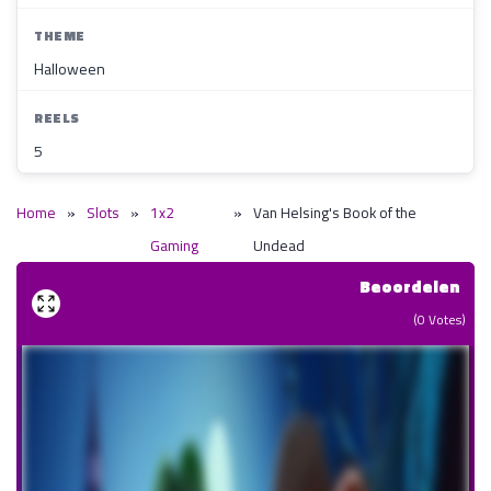
THEME
Halloween
REELS
5
Home
»
Slots
»
1x2
»
Van Helsing's Book of the
Gaming
Undead
Beoordelen
(
0
Votes)