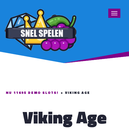
Toggle
navigat
NU 11695 DEMO SLOTS!
>
VIKING AGE
Viking Age