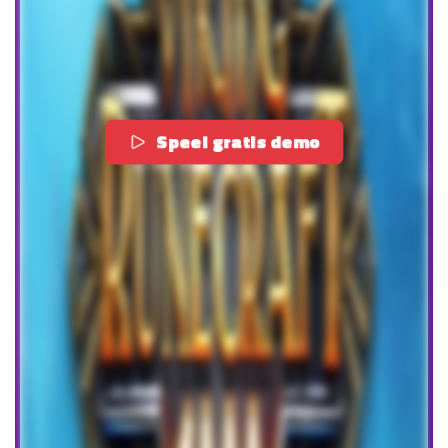
Speel gratis demo