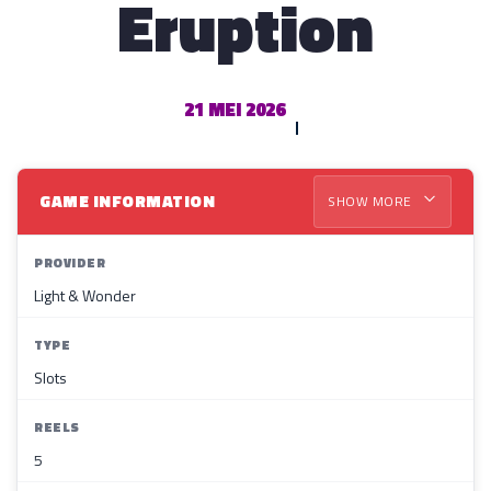
Eruption
21 MEI 2026
GAME INFORMATION
SHOW MORE
PROVIDER
Light & Wonder
TYPE
Slots
REELS
5