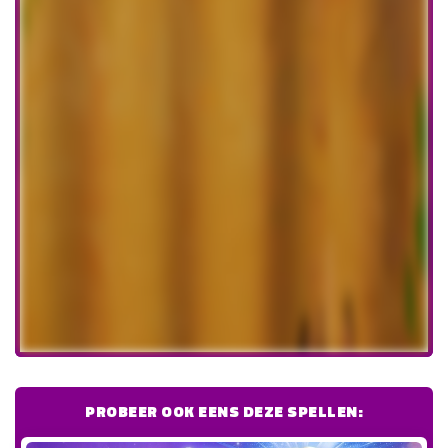
PROBEER OOK EENS DEZE SPELLEN: