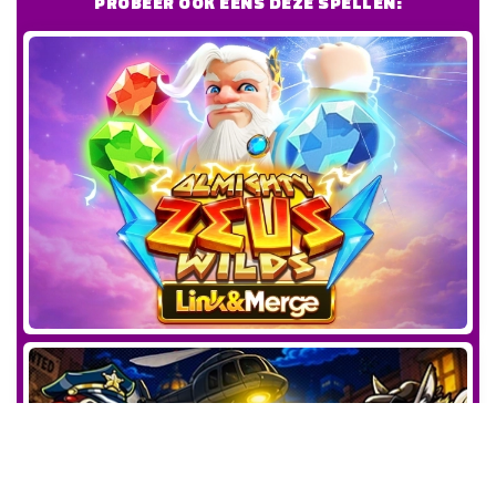
PROBEER OOK EENS DEZE SPELLEN: