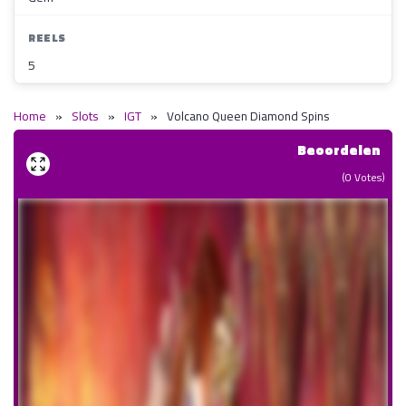
REELS
5
Home
»
Slots
»
IGT
»
Volcano Queen Diamond Spins
Beoordelen
(
0
Votes)