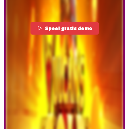
Speel gratis demo