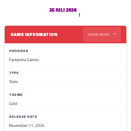
25 JULI 2026
GAME INFORMATION
SHOW MORE
PROVIDER
Fantasma Games
TYPE
Slots
THEME
Gold
RELEASE DATE
November 11, 2024