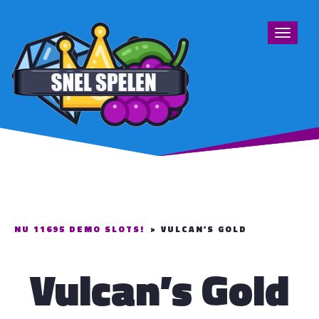
Toggle
navigat
NU 11695 DEMO SLOTS!
>
VULCAN’S GOLD
Vulcan’s Gold