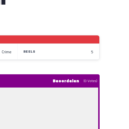
Crime
5
REELS
Beoordelen
(
0
Votes)