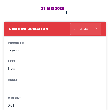
21 MEI 2026
GAME INFORMATION
SHOW MORE
PROVIDER
Skywind
TYPE
Slots
REELS
5
MIN BET
0.01