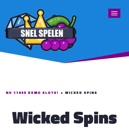
Toggle
navigat
NU 11695 DEMO SLOTS!
>
WICKED SPINS
Wicked Spins