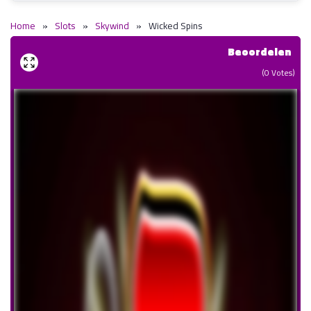
Home
»
Slots
»
Skywind
»
Wicked Spins
Beoordelen
(
0
Votes)