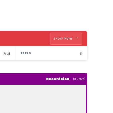
SHOW MORE
Fruit
3
REELS
Beoordelen
(
0
Votes)