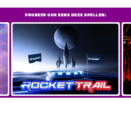
PROBEER OOK EENS DEZE SPELLEN: