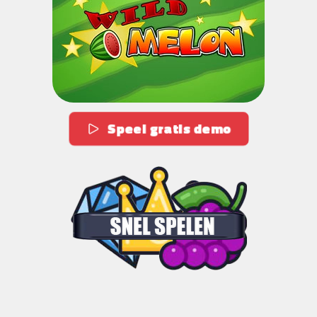
Speel gratis demo