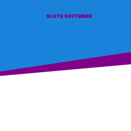
SLOTS SOFTWARE