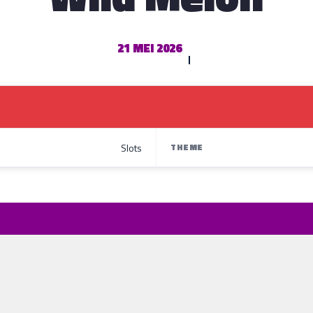
21 MEI 2026
Slots
THEME