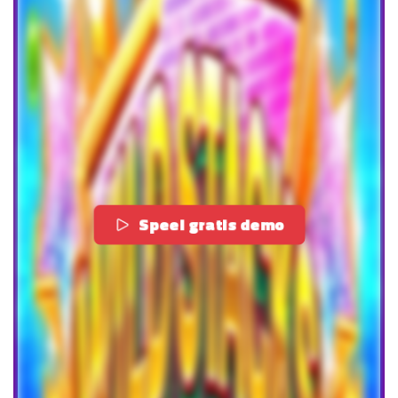
Speel gratis demo