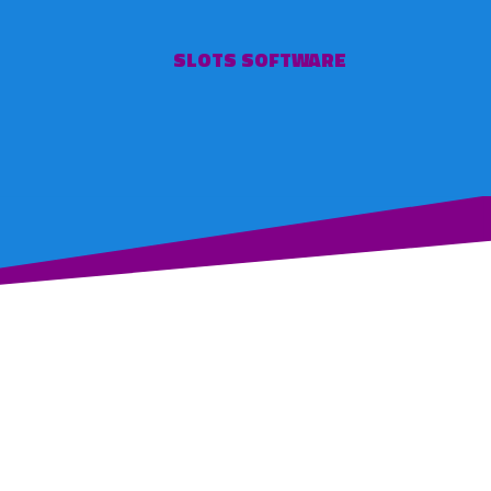
SLOTS SOFTWARE