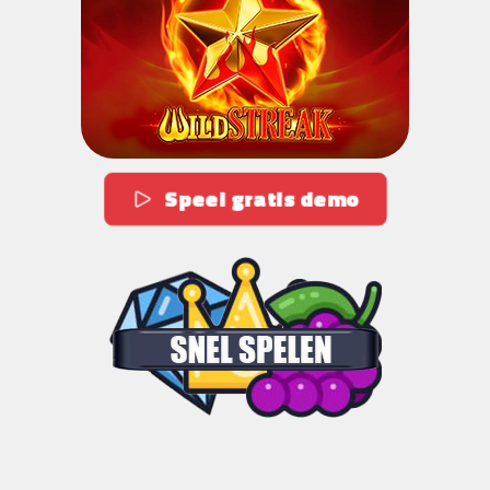
Speel gratis demo