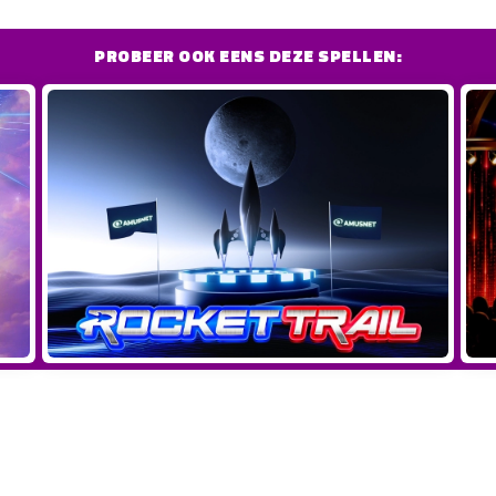
PROBEER OOK EENS DEZE SPELLEN: