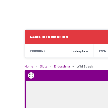
GAME INFORMATION
Endorphina
PROVIDER
TYPE
Home
»
Slots
»
Endorphina
»
Wild Streak