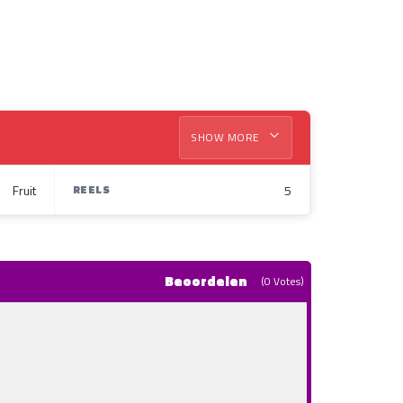
SHOW MORE
Fruit
5
REELS
Beoordelen
(
0
Votes)