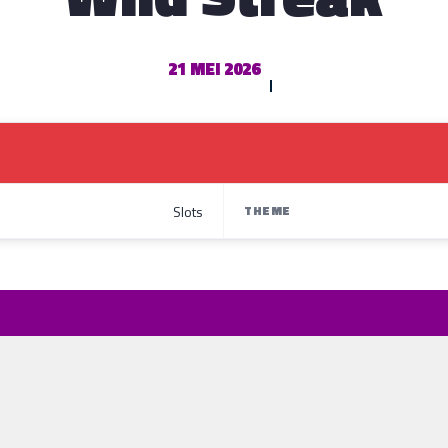
21 MEI 2026
Slots
THEME