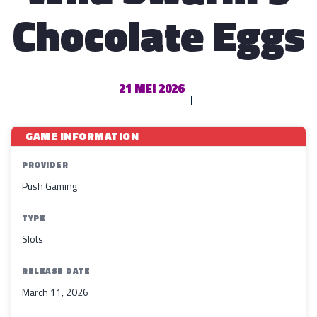
Chocolate Eggs
21 MEI 2026
GAME INFORMATION
PROVIDER
Push Gaming
TYPE
Slots
RELEASE DATE
March 11, 2026