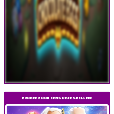
PROBEER OOK EENS DEZE SPELLEN: