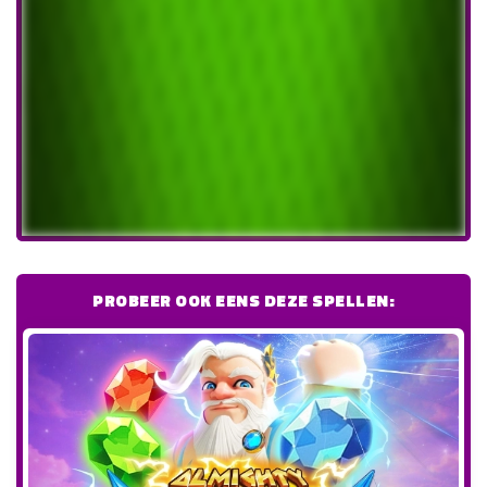
PROBEER OOK EENS DEZE SPELLEN: