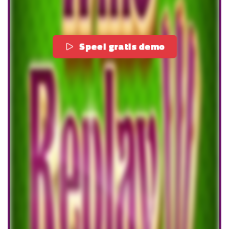
Speel gratis demo