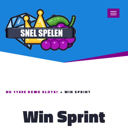
Toggle
navigat
NU 11695 DEMO SLOTS!
>
WIN SPRINT
Win Sprint