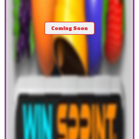
Coming Soon