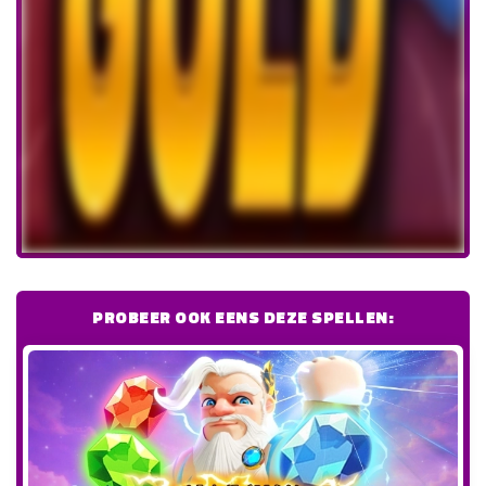
PROBEER OOK EENS DEZE SPELLEN: