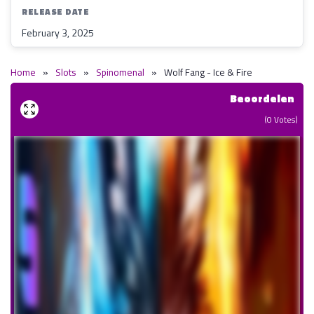
RELEASE DATE
February 3, 2025
Home
»
Slots
»
Spinomenal
»
Wolf Fang - Ice & Fire
Beoordelen
(
0
Votes)