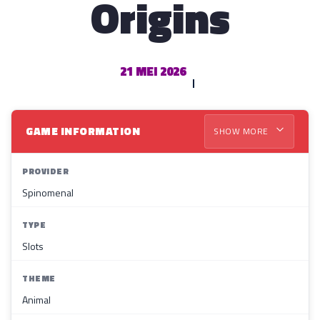
Origins
21 MEI 2026
GAME INFORMATION
SHOW MORE
PROVIDER
Spinomenal
TYPE
Slots
THEME
Animal