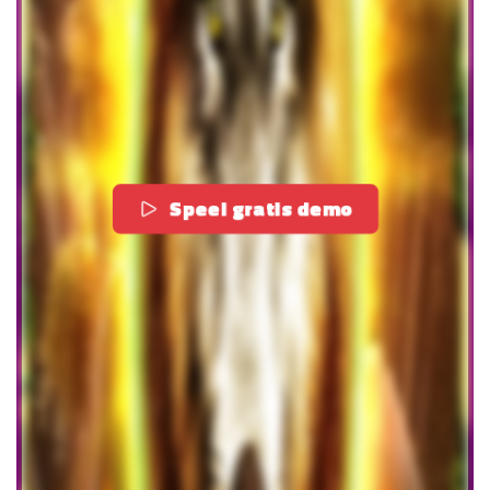
Speel gratis demo