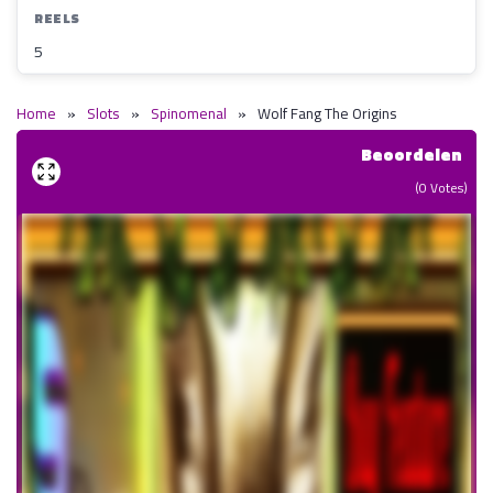
REELS
5
Home
»
Slots
»
Spinomenal
»
Wolf Fang The Origins
Beoordelen
(
0
Votes)