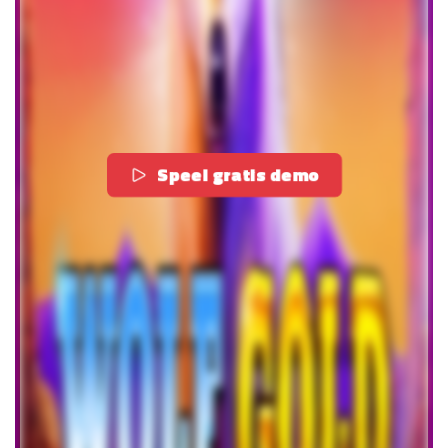
Speel gratis demo