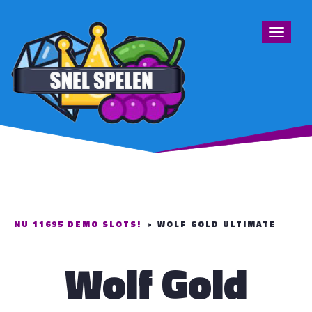
Toggle
navigat
NU 11695 DEMO SLOTS!
>
WOLF GOLD ULTIMATE
Wolf Gold