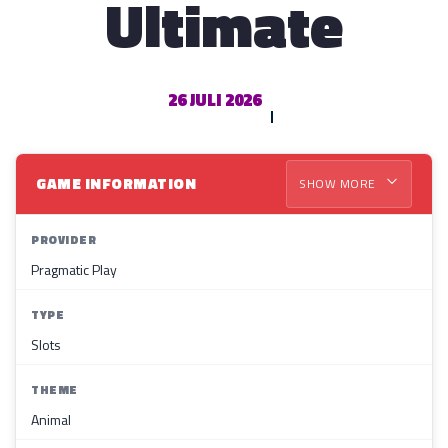
Ultimate
26 JULI 2026
GAME INFORMATION
SHOW MORE
PROVIDER
Pragmatic Play
TYPE
Slots
THEME
Animal