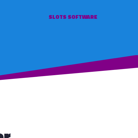
SLOTS SOFTWARE
er