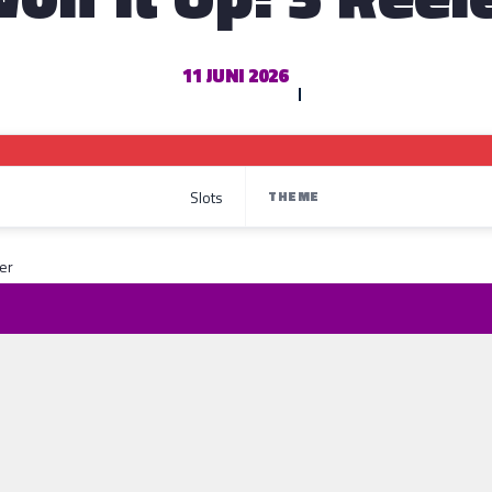
11 JUNI 2026
Slots
THEME
ler