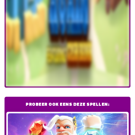
PROBEER OOK EENS DEZE SPELLEN: