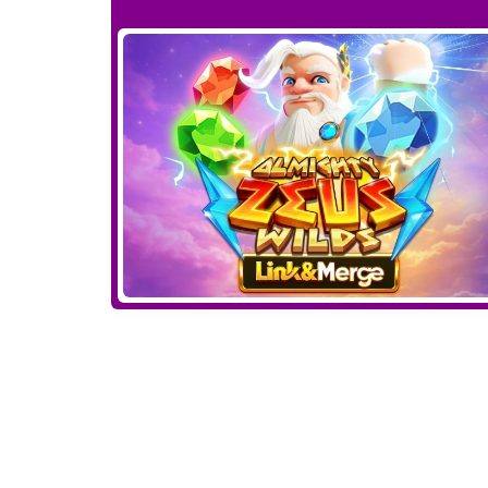
VORIGE
Zombears