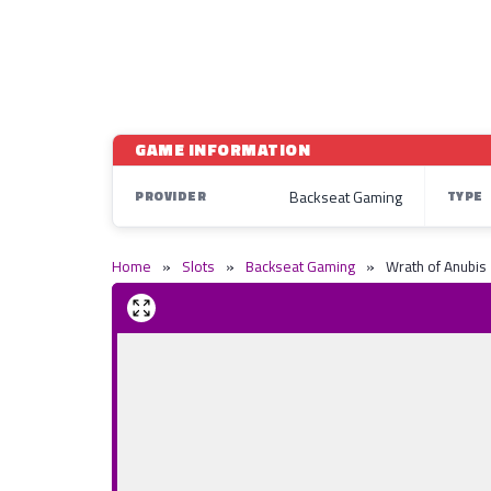
GAME INFORMATION
Backseat Gaming
PROVIDER
TYPE
Home
»
Slots
»
Backseat Gaming
»
Wrath of Anubis