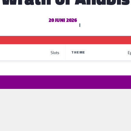
20 JUNI 2026
Slots
E
THEME