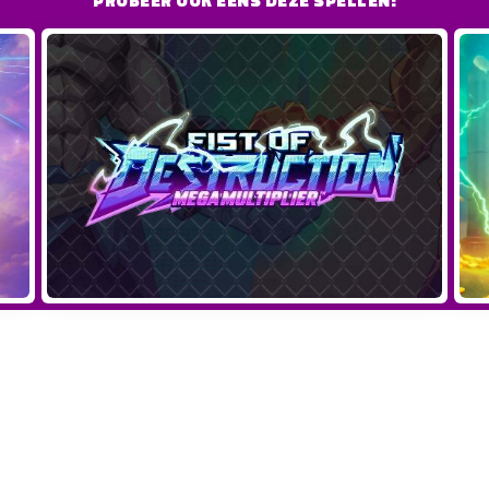
PROBEER OOK EENS DEZE SPELLEN: