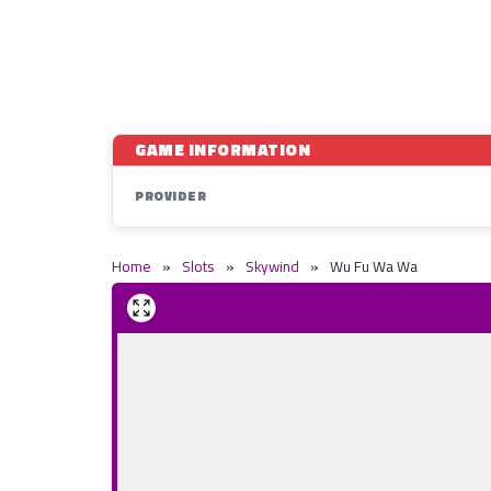
GAME INFORMATION
PROVIDER
Home
»
Slots
»
Skywind
»
Wu Fu Wa Wa