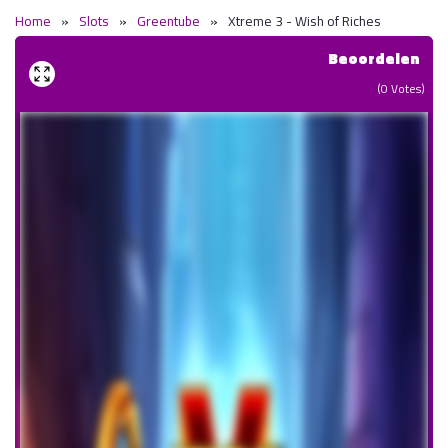
Home
»
Slots
»
Greentube
»
Xtreme 3 - Wish of Riches
Beoordelen
(
0
Votes)