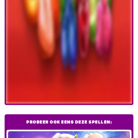
PROBEER OOK EENS DEZE SPELLEN: