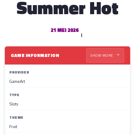
Summer Hot
21 MEI 2026
GAME INFORMATION
SHOW MORE
PROVIDER
GameArt
TYPE
Slots
THEME
Fruit