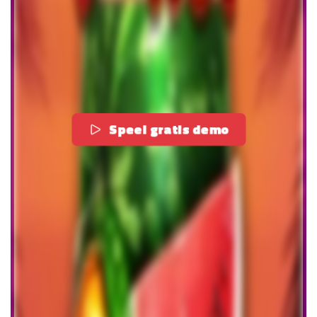
Speel gratis demo