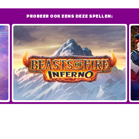
PROBEER OOK EENS DEZE SPELLEN: