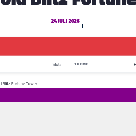
24 JULI 2026
Slots
F
THEME
d Blitz Fortune Tower