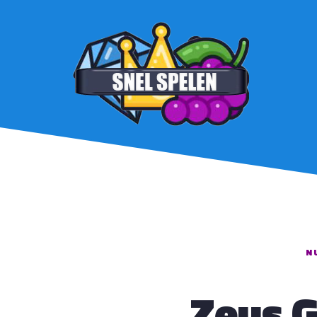
N
Zeus G