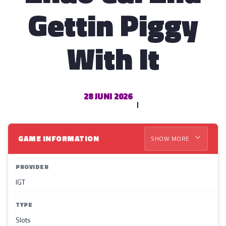
Gettin Piggy
With It
28 JUNI 2026
GAME INFORMATION
SHOW MORE
PROVIDER
IGT
TYPE
Slots