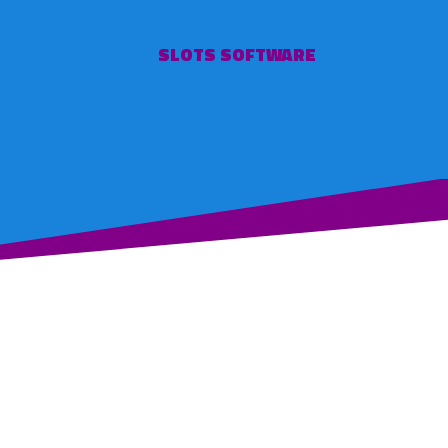
SLOTS SOFTWARE