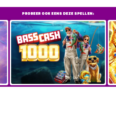
PROBEER OOK EENS DEZE SPELLEN: