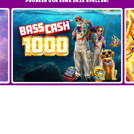
PROBEER OOK EENS DEZE SPELLEN: