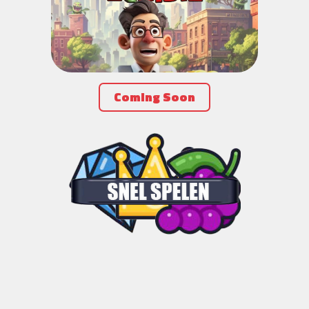
Coming Soon