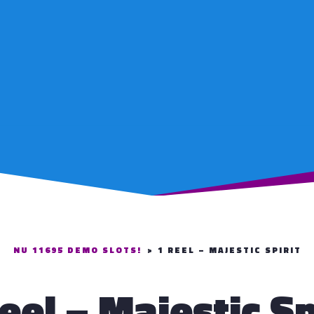
NU 11695 DEMO SLOTS!
>
1 REEL – MAJESTIC SPIRIT
eel – Majestic Sp