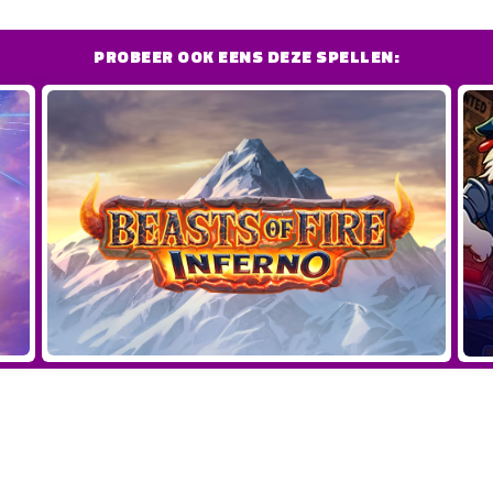
PROBEER OOK EENS DEZE SPELLEN: