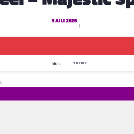
9 JULI 2026
Slots
THEME
t