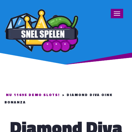
Toggle
navigat
NU 11695 DEMO SLOTS!
>
DIAMOND DIVA OINK
BONANZA
Diamond Diva