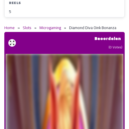
REELS
5
Home
»
Slots
»
Microgaming
»
Diamond Diva Oink Bonanza
Beoordelen
(
0
Votes)