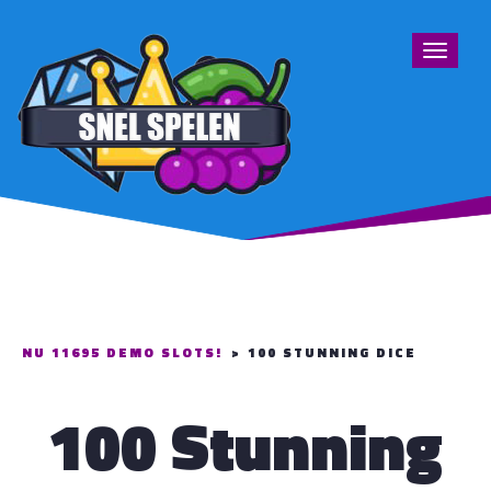
Toggle
navigat
NU 11695 DEMO SLOTS!
>
100 STUNNING DICE
100 Stunning