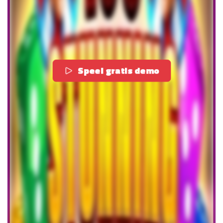
Speel gratis demo