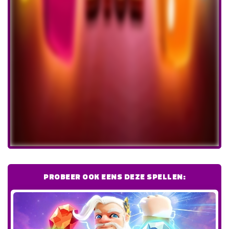
PROBEER OOK EENS DEZE SPELLEN: