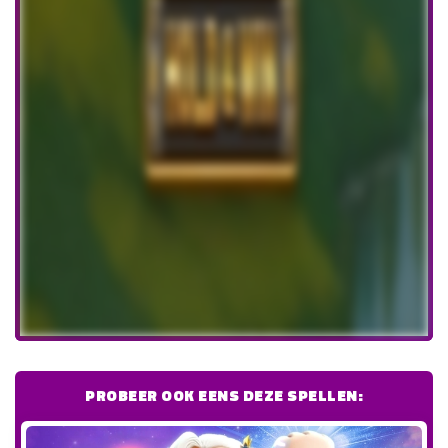
PROBEER OOK EENS DEZE SPELLEN: