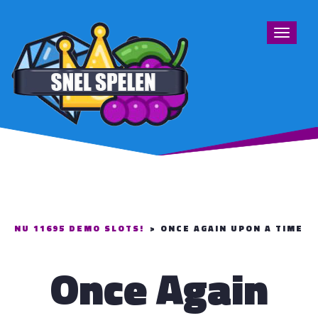
Toggle
navigat
NU 11695 DEMO SLOTS!
>
ONCE AGAIN UPON A TIME
Once Again