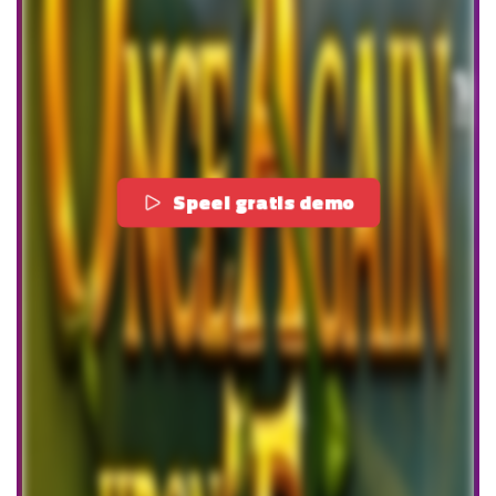
Speel gratis demo